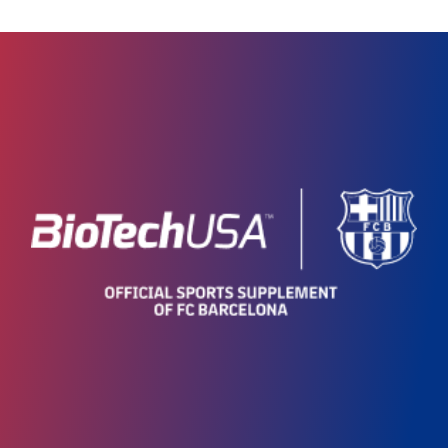
tovarni in trgovinah na sedežu
4800 partnerjev B2B v 104
državah
51 uradnih spletnih trgovin v 22
državah
285 Spletne trgovine več
blagovnih znamk v 15 državah