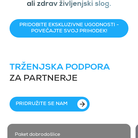
ali zdrav življenjski slog.
PRIDOBITE EKSKLUZIVNE UGODNOSTI -
POVEČAJTE SVOJ PRIHODEK!
TRŽENJSKA PODPORA
ZA PARTNERJE
PRIDRUŽITE SE NAM
Paket dobrodošlice