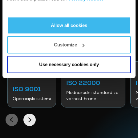
Allow all cookies
CERTIFIKATI
Customize
Use necessary cookies only
ISO 22000
ISO 9001
Mednarodni standard za
M
Operacijski sistemi
varnost hrane
v