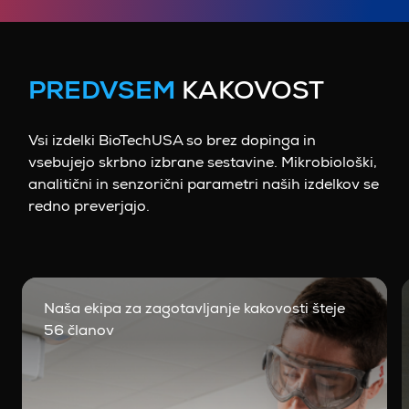
PREDVSEM
KAKOVOST
Vsi izdelki BioTechUSA so brez dopinga in
vsebujejo skrbno izbrane sestavine. Mikrobiološki,
analitični in senzorični parametri naših izdelkov se
redno preverjajo.
Naša ekipa za zagotavljanje kakovosti šteje
56 članov