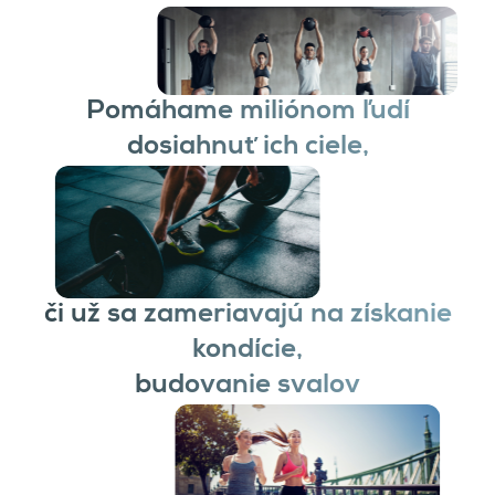
Pomáhame miliónom ľudí
dosiahnuť ich ciele,
či už sa zameriavajú na získanie
kondície,
budovanie svalov