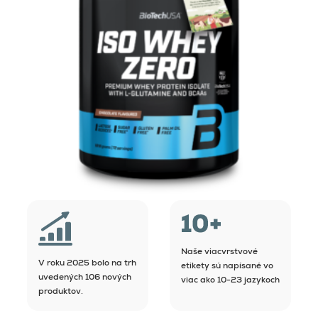
Naše viacvrstvové
V roku 2025 bolo na trh
etikety sú napísané vo
uvedených 106 nových
viac ako 10-23 jazykoch
produktov.