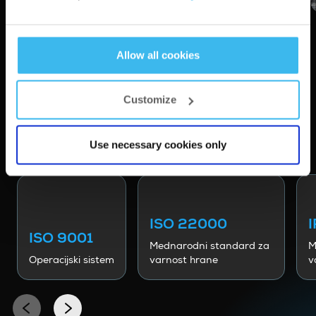
Allow all cookies
Customize
CERTIFIKÁTY
Use necessary cookies only
ISO 22000
ISO 9001
Mednarodni standard za
M
Operacijski sistem
varnost hrane
v