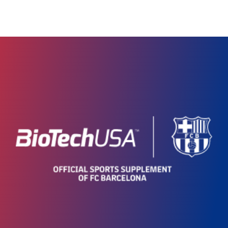
Práca s 2000 zamestnancami v
našej centrále a obchodoch
4800+ partnerov B2B v 104
krajinách
51 oficiálnych webových
obchodov v 22 krajinách
285 multibrandové internetové
obchody v 15 krajinách