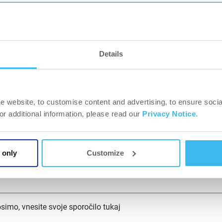
sto*
Details
tna številka*
e website, to customise content and advertising, to ensure socia
For additional information, please read our
Privacy Notice.
dress*
 only
Customize
etna stran*
simo, vnesite svoje sporočilo tukaj