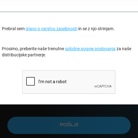
Prebral sem
izjavo o varstvu zasebnosti
in se z njo strinjam.
Prosimo, preberite naše trenutne
splošne pogoje poslovanja
za naše
distribucijske partnerje.
POŠLJI