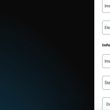
Ime
Ele
Inf
Ime
Št