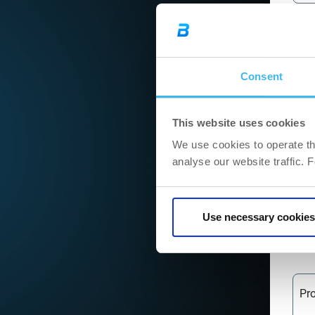
Me
Consent
Poš
This website uses cookies
We use cookies to operate th
analyse our website traffic. 
Ad
Use necessary cookies
Spl
Pro