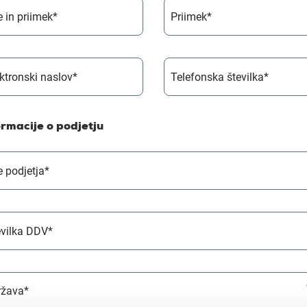
 in priimek*
Priimek*
ktronski naslov*
Telefonska številka*
ormacije o podjetju
 podjetja*
evilka DDV*