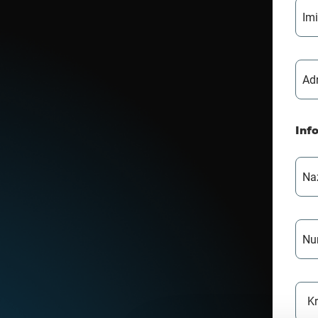
Im
Adr
Inf
Na
Nu