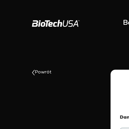
Przejdź do treści
B
Powrót
Dan