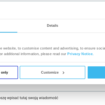
asto*
Details
d pocztowy*
e website, to customise content and advertising, to ensure socia
For additional information, please read our
Privacy Notice.
res*
 only
Customize
rona internetowa*
oszę wpisać tutaj swoją wiadomość