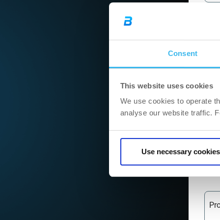
Mi
Consent
Ko
This website uses cookies
We use cookies to operate th
analyse our website traffic. 
Ad
Use necessary cookies
St
Pr