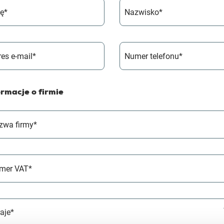
ię*
Nazwisko*
es e-mail*
Numer telefonu*
ormacje o firmie
zwa firmy*
mer VAT*